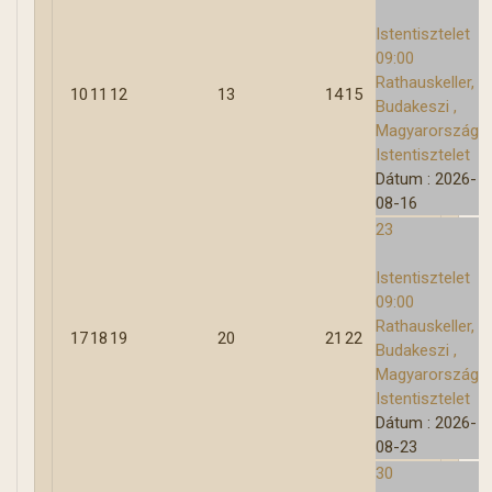
Istentisztelet
09:00
Rathauskeller,
10
11
12
13
14
15
Budakeszi ,
Magyarország
Istentisztelet
Dátum :
2026-
08-16
23
Istentisztelet
09:00
Rathauskeller,
17
18
19
20
21
22
Budakeszi ,
Magyarország
Istentisztelet
Dátum :
2026-
08-23
30