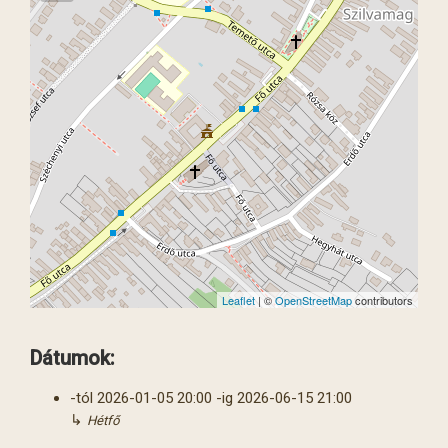
Leaflet
| ©
OpenStreetMap
contributors
Dátumok:
-tól
2026-01-05
20:00
-ig
2026-06-15
21:00
↳
Hétfő