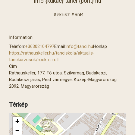
info {kukac} tanci {pont} hu
#ekrisz #RnR
Information
Telefon:
+36302104797
Email:
info@tanci.hu
Honlap
https://rathauskeller.hu/tanciskola/aktualis-
tanckurzusok/rock-n-roll
Cím
Rathauskeller, 177, Fő utca, Szilvamag, Budakeszi,
Budakeszi járás, Pest vármegye, Közép-Magyarország
2092, Magyarország
Térkép
+
−