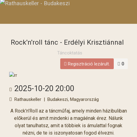
Rock'n'roll tánc - Erdélyi Krisztiánnal
Táncoktatás
Regisztráció lezárult.
0
2025-10-20
20:00
Rathauskeller
|
Budakeszi, Magyarország
A Rock'n'Roll az a táncműfaj, amely minden házibuliban
előkerül és amit mindenki a magáénak érez. Nálunk
olyat tanulhatsz, amit a többiek is ámulattal fognak
nézni, de te is iszonyatosan fogod élvezni.