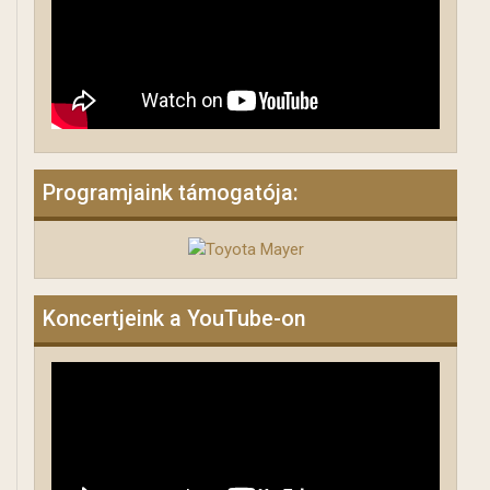
Programjaink támogatója:
Koncertjeink a YouTube-on