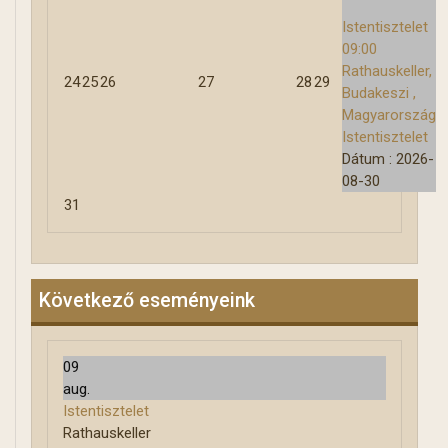
Istentisztelet
09:00
Rathauskeller,
24
25
26
27
28
29
Budakeszi ,
Magyarország
Istentisztelet
Dátum :
2026-
08-30
31
Következő eseményeink
09
aug.
Istentisztelet
Rathauskeller