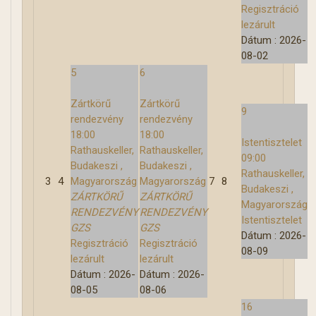
a
Regisztráció
p
lezárult
Dátum :
2026-
08-02
5
6
Zártkörű
Zártkörű
9
rendezvény
rendezvény
18:00
18:00
Istentisztelet
Rathauskeller,
Rathauskeller,
09:00
Budakeszi ,
Budakeszi ,
Rathauskeller,
3
4
Magyarország
Magyarország
7
8
Budakeszi ,
ZÁRTKÖRŰ
ZÁRTKÖRŰ
Magyarország
RENDEZVÉNY
RENDEZVÉNY
Istentisztelet
GZS
GZS
Dátum :
2026-
Regisztráció
Regisztráció
08-09
lezárult
lezárult
Dátum :
2026-
Dátum :
2026-
08-05
08-06
16