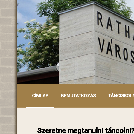
CÍMLAP
BEMUTATKOZÁS
TÁNCISKOL
Szeretne megtanulni táncolni?