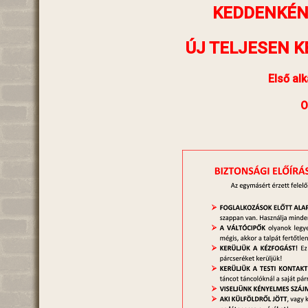
KEDDENKÉN
ÚJ TELJESEN 
Első al
O