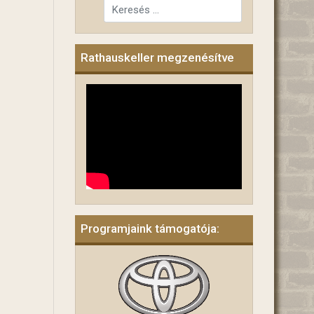
Rathauskeller megzenésítve
Programjaink támogatója: