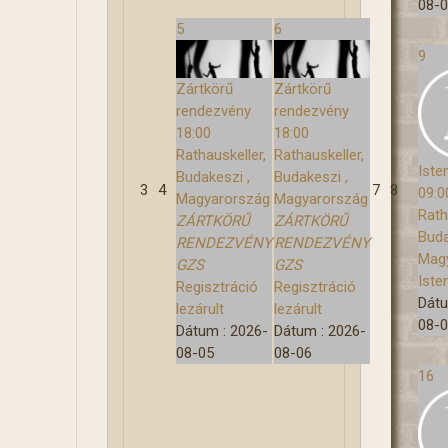
08-
5
6
9
Zártkörű
Zártkörű
rendezvény
rendezvény
18:00
18:00
Rathauskeller,
Rathauskeller,
Iste
Budakeszi ,
Budakeszi ,
3
4
7
8
09:0
Magyarország
Magyarország
Rath
ZÁRTKÖRŰ
ZÁRTKÖRŰ
Buda
RENDEZVÉNY
RENDEZVÉNY
Mag
GZS
GZS
Iste
Regisztráció
Regisztráció
Dát
lezárult
lezárult
08-
Dátum :
2026-
Dátum :
2026-
08-05
08-06
16