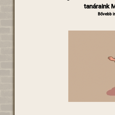
tanáraink M
Bővebb in