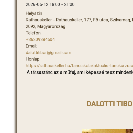
2026-05-12
18:00
-
21:00
Helyszín
Rathauskeller - Rathauskeller, 177, Fő utca, Szilvama
2092, Magyarország
Telefon:
+36209384504
Email:
dalottitibor@gmail.com
Honlap
https://rathauskeller.hu/tanciskola/aktualis-tanckurzus
A társastánc az a műfaj, ami képessé tesz mindenkit
DALOTTI TIBO