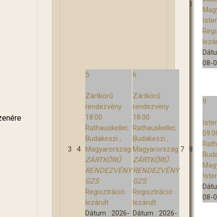
1
v
ó
Mag
n
Iste
a
Regi
p
lezár
Dát
08-
5
6
Zártkörű
Zártkörű
9
rendezvény
rendezvény
18:00
18:00
 zenére
Iste
Rathauskeller,
Rathauskeller,
09:0
Budakeszi ,
Budakeszi ,
Rath
3
4
Magyarország
Magyarország
7
8
Buda
ZÁRTKÖRŰ
ZÁRTKÖRŰ
Mag
RENDEZVÉNY
RENDEZVÉNY
Iste
GZS
GZS
Dát
Regisztráció
Regisztráció
08-
lezárult
lezárult
Dátum :
2026-
Dátum :
2026-