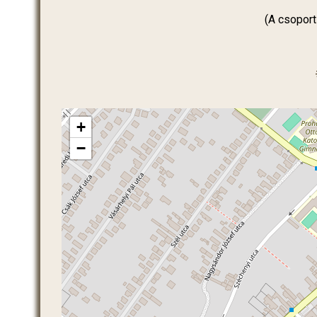
(A csoport
+
−