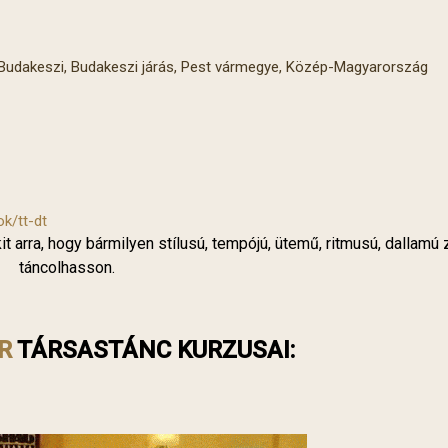
g, Budakeszi, Budakeszi járás, Pest vármegye, Közép-Magyarország
ok/tt-dt
 arra, hogy bármilyen stílusú, tempójú, ütemű, ritmusú, dallamú
táncolhasson.
R
TÁRSASTÁNC KURZUSAI: