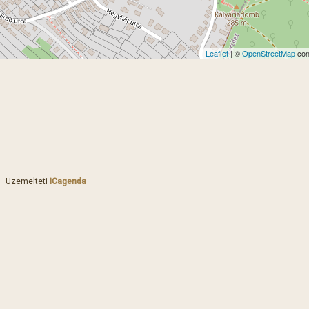
Leaflet
| ©
OpenStreetMap
con
Üzemelteti
iCagenda