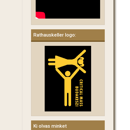
Rathauskeller logo:
Ki olvas minket