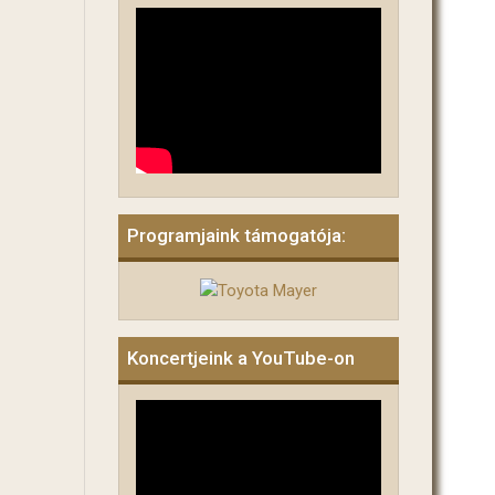
Programjaink támogatója:
Koncertjeink a YouTube-on